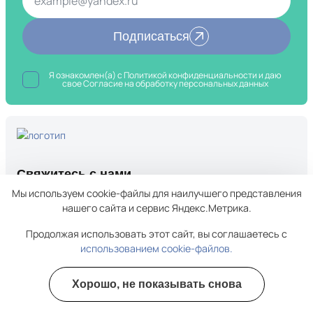
Подписаться
Я ознакомлен(а) с
Политикой конфиденциальности
и даю
свое Согласие на обработку
персональных данных
Свяжитесь с нами
Мы используем cookie-файлы для наилучшего представления
+7 (4212) 51-52-97
нашего сайта и сервис Яндекс.Метрика.
Информационная служба
info@nezavisimost-clinic.ru
Продолжая использовать этот сайт, вы соглашаетесь с
Хабаровск, Облачный переулок, 64А
использованием cookie-файлов.
Хорошо, не показывать снова
О клинике
Полезные курсы